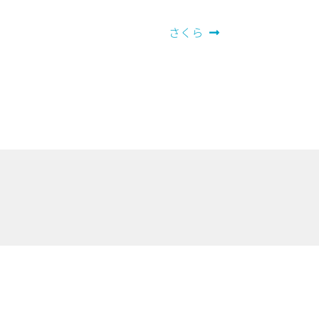
次
さくら
の
投
稿: