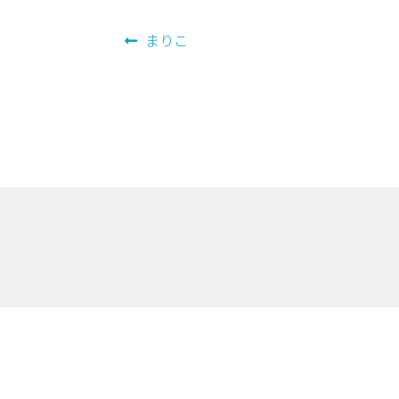
投
前
まりこ
の
稿
投
ナ
稿:
ビ
ゲ
ー
シ
ョ
ン