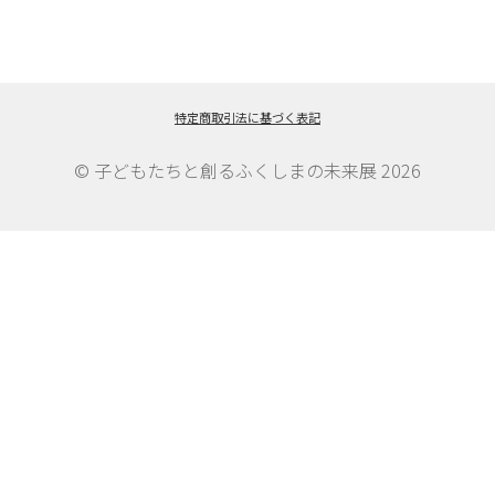
投
投
ナ
稿:
稿:
ビ
ゲ
特定商取引法に基づく表記
ー
© 子どもたちと創るふくしまの未来展 2026
シ
ョ
ン