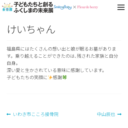
けいちゃん
福島県にはたくさんの想い出と娘が眠るお墓がありま
す。乗り越えることができたのは､残された家族と自分
自身。
深い愛と生かされている意味に感謝しています。
子どもたちの笑顔に
感謝
投
前
次
いわき市こころ接骨院
中山辰也
の
の
稿