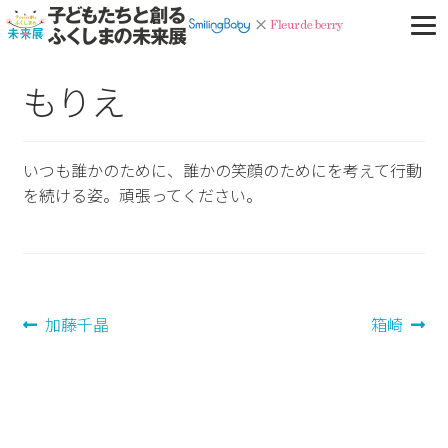
もりえ
いつも誰かのために、誰かの笑顔のためにを考えて行動
を続ける姿。頑張ってください。
投
前
次
加藤千晶
箱崎
の
の
稿
投
投
ナ
稿:
稿:
ビ