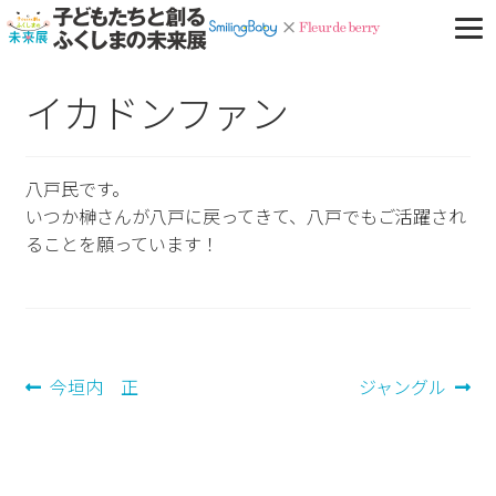
イカドンファン
八戸民です。
いつか榊さんが八戸に戻ってきて、八戸でもご活躍され
ることを願っています！
投
前
次
今垣内 正
ジャングル
の
の
稿
投
投
ナ
稿:
稿: