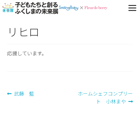
リヒロ
応援しています。
投
前
次
武藤 藍
ホームシェフコンプリー
の
の
ト 小林まや
稿
投
投
ナ
稿:
稿:
ビ