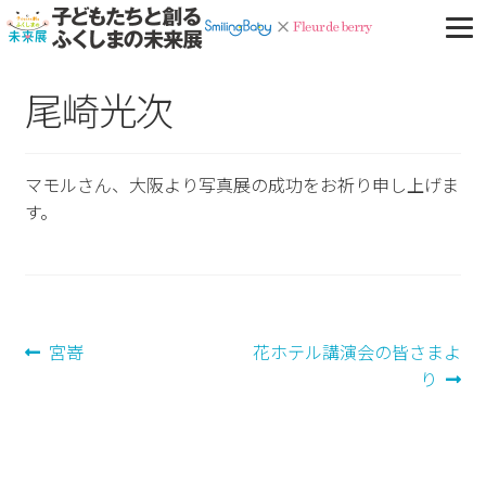
尾崎光次
マモルさん、大阪より写真展の成功をお祈り申し上げま
す。
投
前
次
宮嵜
花ホテル講演会の皆さまよ
の
の
り
稿
投
投
ナ
稿:
稿:
ビ