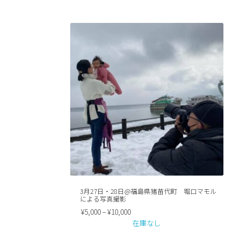
3月27日・28日@福島県猪苗代町 堀口マモル
による写真撮影
¥
5,000
–
¥
10,000
在庫なし